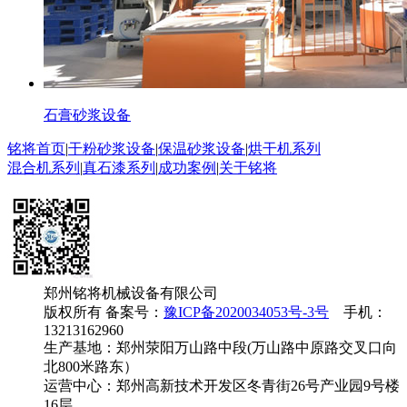
石膏砂浆设备
铭将首页
|
干粉砂浆设备
|
保温砂浆设备
|
烘干机系列
混合机系列
|
真石漆系列
|
成功案例
|
关于铭将
郑州铭将机械设备有限公司
版权所有 备案号：
豫ICP备2020034053号-3号
手机：
13213162960
生产基地：郑州荥阳万山路中段(万山路中原路交叉口向
北800米路东）
运营中心：郑州高新技术开发区冬青街26号产业园9号楼
16层