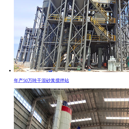
年产50万吨干混砂浆搅拌站