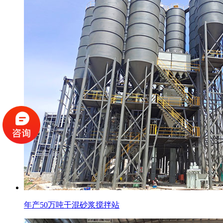
年产50万吨干混砂浆搅拌站