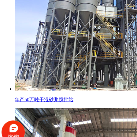
年产50万吨干混砂浆搅拌站