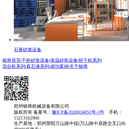
石膏砂浆设备
铭将首页
|
干粉砂浆设备
|
保温砂浆设备
|
烘干机系列
混合机系列
|
真石漆系列
|
成功案例
|
关于铭将
郑州铭将机械设备有限公司
版权所有 备案号：
豫ICP备2020034053号-3号
手机：
13213162960
生产基地：郑州荥阳万山路中段(万山路中原路交叉口向